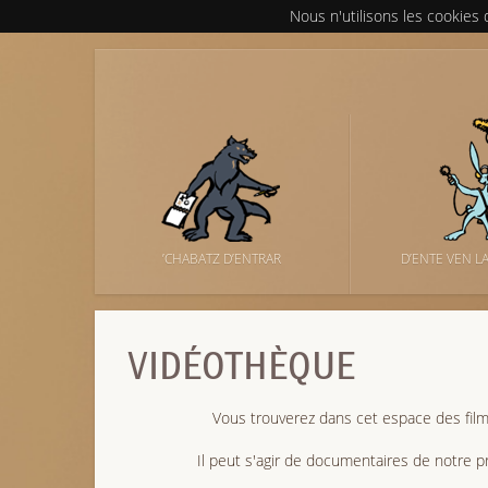
Nous n'utilisons les cookies
’CHABATZ D’ENTRAR
D’ENTE VEN L
VIDÉOTHÈQUE
Vous trouverez dans cet espace des fil
Il peut s'agir de documentaires de notre pr