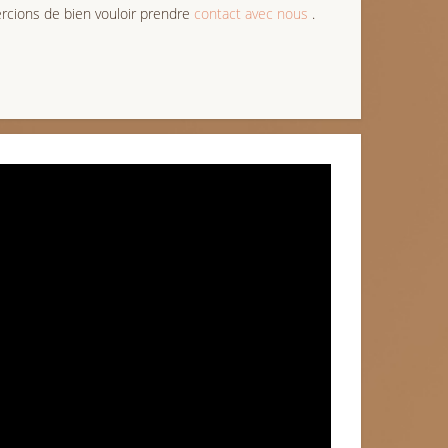
cions de bien vouloir prendre
contact avec nous
.