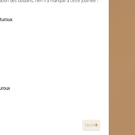
ation des boudins, rien n'a manqué à cette journée !
turoux
uroux
Next