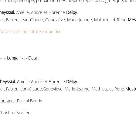
e-croûte, découpe, préparation des boyaux, repas pantagruélique, fabric
heyssial
, Amélie, André et Florence
Delpy
,
ie , Fabien, Jean-Claude, Geneviève, Marie-Jeanne, Mathieu, et René
Mes
la version sous titrée cliquer ici
 -|-
Lenga
: -|-
Data
:
heyssial
, Amélie André et Florence
Delpy
,
ie , Fabien,Jean-Claude,Geneviève, Marie-Jeanne, Mathieu, et René
Mest
ontage
: Pascal Boudy
hristian Soulier