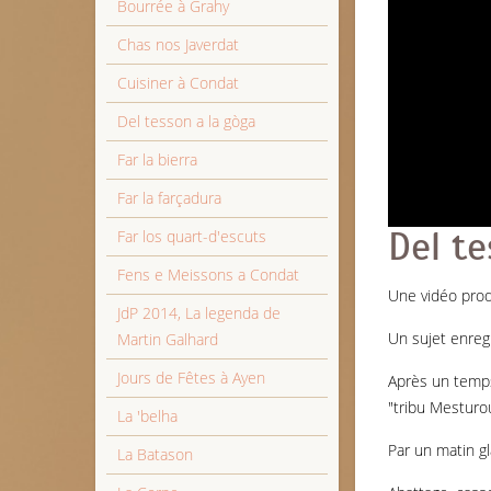
Bourrée à Grahy
Chas nos Javerdat
Cuisiner à Condat
Del tesson a la gòga
Far la bierra
Far la farçadura
Del te
Far los quart-d'escuts
Fens e Meissons a Condat
Une vidéo prod
JdP 2014, La legenda de
Un sujet enreg
Martin Galhard
Jours de Fêtes à Ayen
Après un temps
"tribu Mesturo
La 'belha
Par un matin gl
La Batason