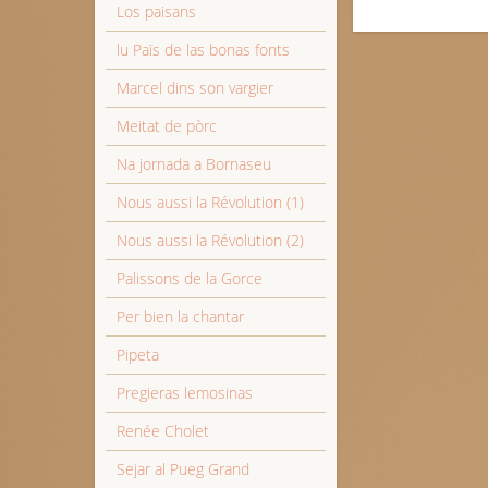
Los paisans
lu Païs de las bonas fonts
Marcel dins son vargier
Meitat de pòrc
Na jornada a Bornaseu
Nous aussi la Révolution (1)
Nous aussi la Révolution (2)
Palissons de la Gorce
Per bien la chantar
Pipeta
Pregieras lemosinas
Renée Cholet
Sejar al Pueg Grand