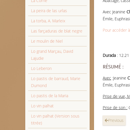
La Corne
Abattage, cass
La peira de las urlas
Avec
Jeanine
C
Émile, Euphras
La torba, A. Marleix
Pour accéder à 
Las farçaduras de blat negre
Le moulin de Niel
Lo grand Marçau, David
Durada
: 12.21
Lajudie
RÉSUMÉ :
Lo Leberon
Avec
:
Jeanine
C
Lo pastis de barraud, Marie
Émile, Euphras
Dumond
Lo pastis de la Maria
Prise de vue,
M
Lo vin palhat
Prise de son :
C
Lo vin palhat (Version sous
Previous
titrée)