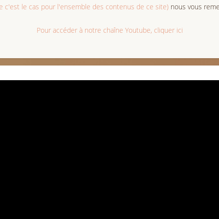
c'est le cas pour l'ensemble des contenus de ce site)
nous vous remer
Pour accéder à notre chaîne Youtube, cliquer ici
his resource