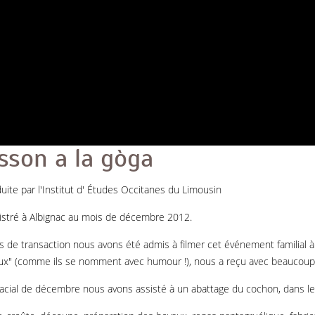
sson a la gòga
uite par l'Institut d' Études Occitanes du Limousin
istré à Albignac au mois de décembre 2012.
 de transaction nous avons été admis à filmer cet événement familial à 
ux" (comme ils se nomment avec humour !), nous a reçu avec beaucoup d
acial de décembre nous avons assisté à un abattage du cochon, dans les rè