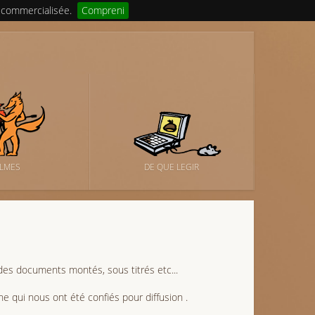
 commercialisée.
Compreni
ILMES
DE QUE LEGIR
es documents montés, sous titrés etc...
ne qui nous ont été confiés pour diffusion .