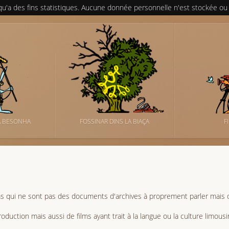
 qu'a des fins statistiques. Aucune donnée personnelle n'est stockée ou
A BESONHA
FOSSINAR DINS LA BIAÇA
F
ms qui ne sont pas des documents d'archives à proprement parler mais d
oduction mais aussi de films ayant trait à la langue ou la culture limousi