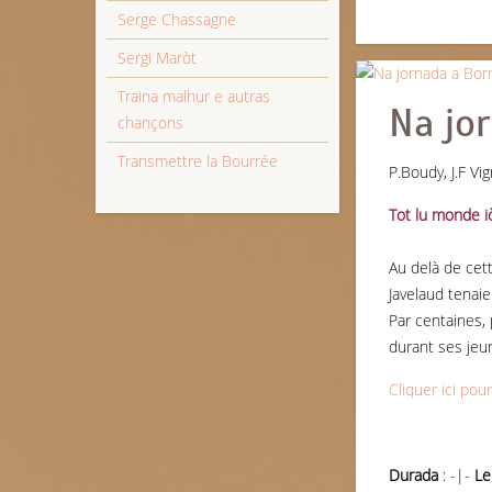
Serge Chassagne
Sergi Maròt
Traina malhur e autras
Na jo
chançons
Transmettre la Bourrée
P.Boudy, J.F Vi
Tot lu monde iò
Au delà de cett
Javelaud tenai
Par centaines, 
durant ses jeun
Cliquer ici pou
Durada
: -|-
Le