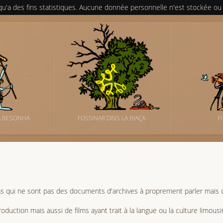
 qu'a des fins statistiques. Aucune donnée personnelle n'est stockée ou
A BESONHA
FOSSINAR DINS LA BIAÇA
F
ms qui ne sont pas des documents d'archives à proprement parler mais d
oduction mais aussi de films ayant trait à la langue ou la culture limousi