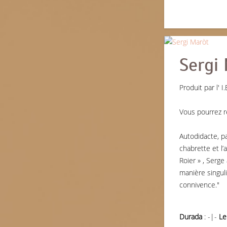
Sergi
Produit par l' 
Vous pourrez r
Autodidacte, p
chabrette et l
Roier » , Serge
manière singuli
connivence."
Durada
: -|-
Le