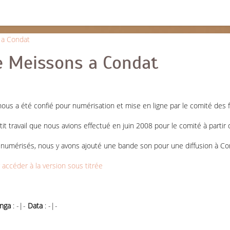
e Meissons a Condat
us a été confié pour numérisation et mise en ligne par le comité des fê
petit travail que nous avions effectué en juin 2008 pour le comité à partir 
r numérisés, nous y avons ajouté une bande son pour une diffusion à Con
r accéder à la version sous titrée
nga
: -|-
Data
: -|-