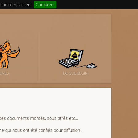
 commercialisée.
Compreni
ILMES
DE QUE LEGIR
es documents montés, sous titrés etc...
ne qui nous ont été confiés pour diffusion .