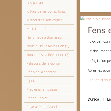
Los paisans
lu Païs de las bonas fonts
Marcel dins son vargier
Fens 
Meitat de pòrc
Na jornada a Bornaseu
I.E.O. Lemosin
Nous aussi la Révolution (1)
Ce document no
Nous aussi la Révolution (2)
Il s'agit d'un 
Palissons de la Gorce
Après les avoi
Per bien la chantar
Cliquer ici pou
Pipeta
Pregieras lemosinas
Renée Cholet
Durada
: -|-
Le
Sejar al Pueg Grand