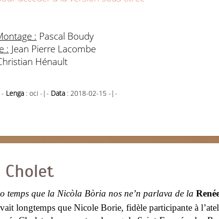
Montage :
Pascal Boudy
e :
Jean Pierre Lacombe
hristian Hénault
|-
Lenga
: oci -|-
Data
: 2018-02-15 -|-
 Cholet
o temps que la Nicòla Bòria nos ne’n parlava de la
Renée
 avait longtemps que Nicole Borie, fidèle participante à l’ate