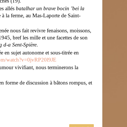
ches (19).
es allés
batalhar un brave bocin ’bei
la
e à la ferme, au Mas-Laporte de Saint-
enée nous fait revivre fenaisons, moissons,
1945, bref les mille et une facettes de son
g d-a Sent-Spière
.
ée en sujet autonome et sous-titrée en
com/watch?v=0jvRP20l9JE
umour vivifiant, nous terminerons la
 en forme de discussion à bâtons rompus, et