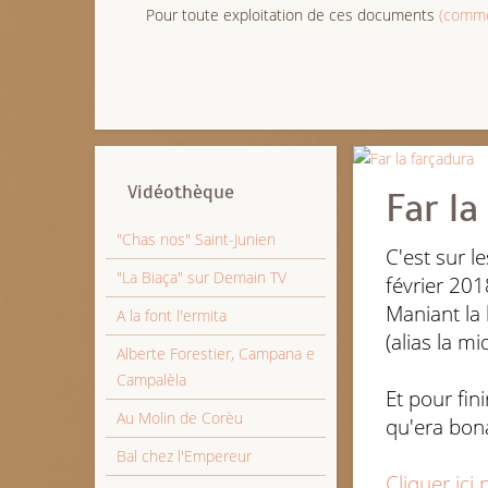
Pour toute exploitation de ces documents
(comme 
Vidéothèque
Far la
"Chas nos" Saint-Junien
C'est sur l
"La Biaça" sur Demain TV
février 201
Maniant la 
A la font l'ermita
(alias la m
Alberte Forestier, Campana e
Campalèla
Et pour fin
Au Molin de Corèu
qu'era bon
Bal chez l'Empereur
Cliquer ici