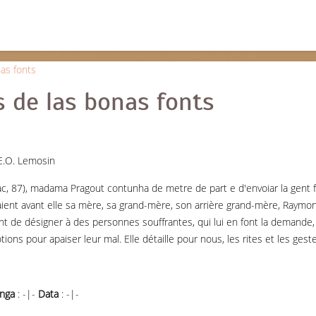
s de las bonas fonts
I.E.O. Lemosin
c, 87), madama Pragout contunha de metre de part e d'envoiar la gent fa
ient avant elle sa mère, sa grand-mère, son arrière grand-mère, Raymon
nt de désigner à des personnes souffrantes, qui lui en font la demande, 
otions pour apaiser leur mal. Elle détaille pour nous, les rites et les gest
nga
: -|-
Data
: -|-