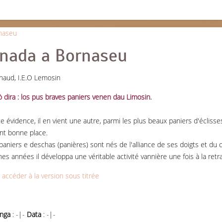
rnada a Bornaseu
gnaud, I.E.O Lemosin
 dira : los pus braves paniers venen dau Limosin.
e évidence, il en vient une autre, parmi les plus beaux paniers d'écliss
ent bonne place.
paniers e deschas (panières) sont nés de l'alliance de ses doigts et du
es années il développa une véritable activité vannière une fois à la retra
r accéder à la version sous titrée
nga
: -|-
Data
: -|-