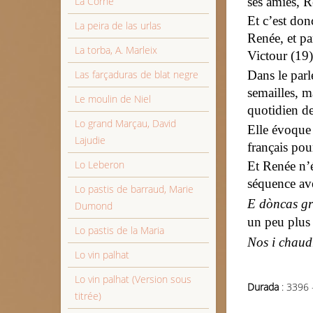
ses amies, 
La Corne
Et c’est do
La peira de las urlas
Renée, et pa
La torba, A. Marleix
Victour (19),
Dans le parl
Las farçaduras de blat negre
semailles, ma
Le moulin de Niel
quotidien de
Lo grand Marçau, David
Elle évoque
Lajudie
français po
Lo Leberon
Et Renée n’é
séquence ave
Lo pastis de barraud, Marie
E dòncas gr
Dumond
un peu plus 
Lo pastis de la Maria
Nos i chaudr
Lo vin palhat
Lo vin palhat (Version sous
Durada
: 3396 
titrée)