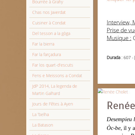
Bourrée à Grahy
Chas nos Javerdat
Interview, 
Cuisiner à Condat
Prise de vu
Del tesson a la gòga
Musique :
C
Far la bierra
Far la farçadura
Durada
: 607 -
Far los quart-d'escuts
Fens e Meissons a Condat
JdP 2014, La legenda de
Martin Galhard
Renée
Jours de Fêtes à Ayen
La 'belha
Desempieu l
La Batason
Òc-be
, il y