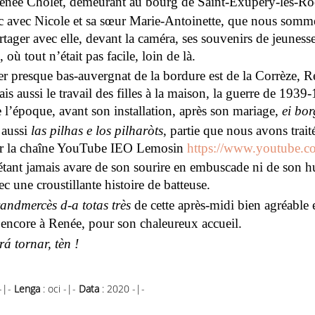
Renée Cholet, demeurant au bourg de Saint-Exupéry-les-Ro
nc avec Nicole et sa sœur Marie-Antoinette, que nous somm
rtager avec elle, devant la caméra, ses souvenirs de jeuness
 où tout n’était pas facile, loin de là.
er presque bas-auvergnat de la bordure est de la Corrèze, R
is aussi le travail des filles à la maison, la guerre de 1939-
 l’époque, avant son installation, après son mariage,
ei bor
 aussi
las pilhas e los pilharòts
, partie que nous avons trait
ur la chaîne YouTube IEO Lemosin
https://www.youtube.
tant jamais avare de son sourire en embuscade ni de son h
c une croustillante histoire de batteuse.
andmercès d-a totas très
de cette après-midi bien agréable
encore à Renée, pour son chaleureux accueil.
á tornar, tèn !
-|-
Lenga
: oci -|-
Data
: 2020 -|-