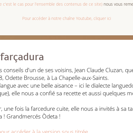
c'est le cas pour l'ensemble des contenus de ce site)
nous vous remer
Pour accéder à notre chaîne Youtube, cliquer ici
 farçadura
es conseils d'un de ses voisins, Jean Claude Cluzan, 
8, Odette Brousse, à La Chapelle-aux-Saints.
langue avec une belle aisance – ici le dialecte languedo
ique), elle nous a confié sa recette et aussi quelques 
ir, une fois la farcedure cuite, elle nous a invités à sa
a ! Grandmercés Òdeta !
 pour accéder à la version sous titrée