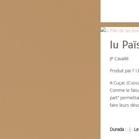
lu Paï
JP Cavaillé
Produit par l' 
A Cuçac (Cussa
Comme le faisa
part" permetta
faire leurs dév
Durada
: -|-
Le