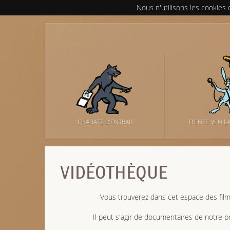
Nous n'utilisons les cookies
’CHABATZ D’ENTRAR
D’ENTE VEN L
VIDÉOTHÈQUE
Vous trouverez dans cet espace des fil
Il peut s'agir de documentaires de notre pr