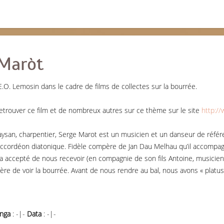
 Maròt
I.E.O. Lemosin dans le cadre de films de collectes sur la bourrée.
etrouver ce film et de nombreux autres sur ce thème sur le site
http://
aysan, charpentier, Serge Marot est un musicien et un danseur de référe
’accordéon diatonique. Fidèle compère de Jan Dau Melhau qu’il accompa
 a accepté de nous recevoir (en compagnie de son fils Antoine, musicien 
ère de voir la bourrée. Avant de nous rendre au bal, nous avons « platus
nga
: -|-
Data
: -|-