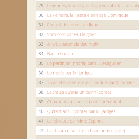
29
Légendes, leberon, la chaça volanta, lo chen bl
30
La Pelhaira, la Faieta e son ase Dominique
31
Recueil des noms de lieux
32
Som som par M. Delgolet
33
Ar ari, charamela dau molin
34
Baulin baulan
35
Lo perdrijon (nhòrla) par F. Desaguiller
36
Lo merle par M. Jarriges
37
Tu as été volée elle est fendue par M Jarriges
38
La treuja qu'avia un pairin (conte)
39
Commentaires sur le conte précédent
40
Qu'rant'ans... (conte) par M. Jarriges
41
La lebrauta par Mme Espinet
42
La chabra e sos tres chabrilhons (conte)