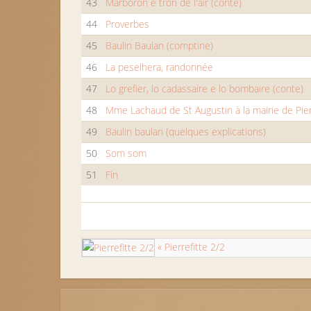
43
Marboron e tron de l'air (conte)
44
Proverbes
45
Baulin Baulan (comptine)
46
La peselhera, randonnée
47
Lo grefier, lo cadassaire e lo bombaire (conte)
48
Mme Lachaud de St Augustin à la mairie de Pier
49
Baulin baulan (quelques explications)
50
Som som
51
Fin
« Pierrefitte 2/2