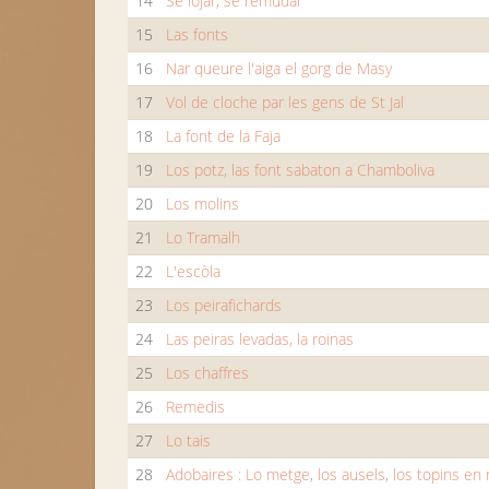
14
Se lojar, se remudar
15
Las fonts
16
Nar queure l'aiga el gorg de Masy
17
Vol de cloche par les gens de St Jal
18
La font de la Faja
19
Los potz, las font sabaton a Chamboliva
20
Los molins
21
Lo Tramalh
22
L'escòla
23
Los peirafichards
24
Las peiras levadas, la roinas
25
Los chaffres
26
Remedis
27
Lo tais
28
Adobaires : Lo metge, los ausels, los topins en