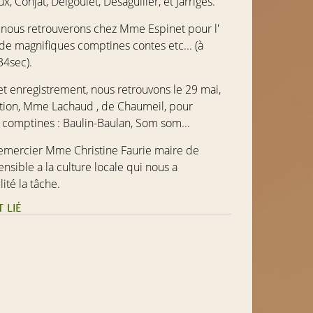
x, Conjat, Delgoulet, Desaguiller,
et
Jarriges
.
 nous retrouverons chez Mme Espinet pour l'
de magnifiques comptines contes etc... (à
34sec).
et enregistrement, nous retrouvons le 29 mai,
tution, Mme Lachaud , de Chaumeil, pour
 comptines : Baulin-Baulan, Som som...
emercier Mme Christine Faurie maire de
sensible a la culture locale qui nous a
ité la tâche.
 LIÉ