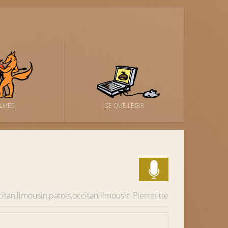
ILMES
DE QUE LEGIR
citan,limousin,patois,occitan limousin
Pierrefitte