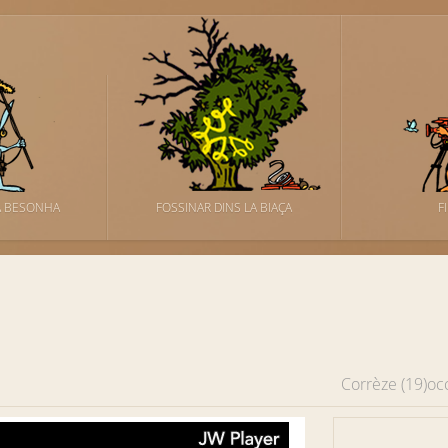
A BESONHA
FOSSINAR DINS LA BIAÇA
F
Corrèze (19)
oc