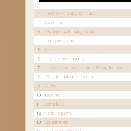
1
Los merles, trobar los niuds
2
Ascencion
3
Pendegosta, lo mangestrons
4
Lo mangestrons
5
St Jan
6
La visita, los conscrits
7
La vòta, lo bochon, la corsa d'uòus, los prix
8
15 aout, chalia pas escodre
9
St Ròc
10
Totsents
11
Senta lucia
12
Nadal, lo pompi
13
Las estrenas