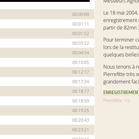
Messieurs
Agnou
Le 18 mai 2004,
00:00:00
enregistrement 
00:01:11
partir de 82mn 
00:01:52
Pour terminer c
00:03:22
lors de la resti
00:04:54
quelques belles
00:10:05
Nous tenons à r
00:12:17
Pierrefitte très 
grandement facil
00:17:34
00:18:17
ENREGISTREMENT
Pierrefitte 1/2
00:18:59
00:19:25
00:20:43
00:23:21