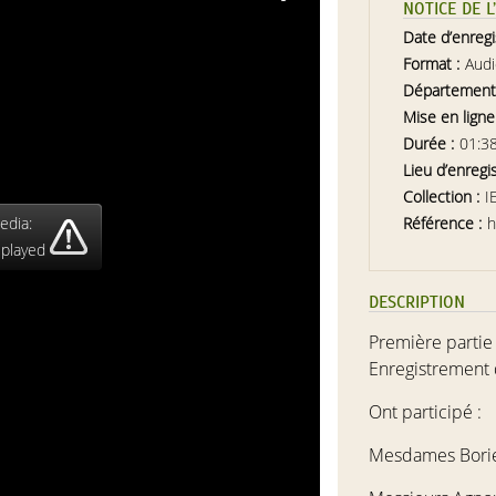
NOTICE DE 
Date d’enreg
Format :
Aud
Département
Mise en ligne
Durée :
01:3
Lieu d’enregi
Collection :
I
edia:
Référence :
h
 played
DESCRIPTION
Première partie
Enregistrement d
Ont participé :
Mesdames
Bori