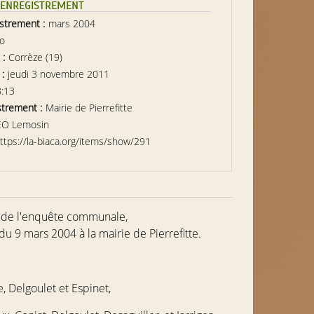
L’ENREGISTREMENT
istrement :
mars 2004
io
 :
Corrèze (19)
 :
jeudi 3 novembre 2011
8:13
strement :
Mairie de Pierrefitte
EO Lemosin
ttps://la-biaca.org/items/show/291
 de l'enquête communale,
u 9 mars 2004 à la mairie de Pierrefitte.
e, Delgoulet
et
Espinet
,