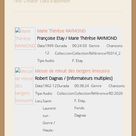
Títol
Creator
Data d'apondon
Marie Thérèse RAYMOND
Françoise Etay
/
Marie Thérèse RAYMOND
Data
1999-
Durada
00:24:50
Genre
Chansons
12
Colleccion
Collection
Référence
FE014_2
Tipe
Audio
F. Etay
Messe de minuit des bergers limousins
Robert Dagnas
/
[Informateurs multiples]
Data
1962-12
Durada
00:38:24
Genre
Chansons
Tipe
Audio
Colleccion
Collection
Référence
RD 2020
F. Etay,
Lieu
Saint-
Fonds
Laurent-
Dagnas
sur-
Gorre
/
Haute-