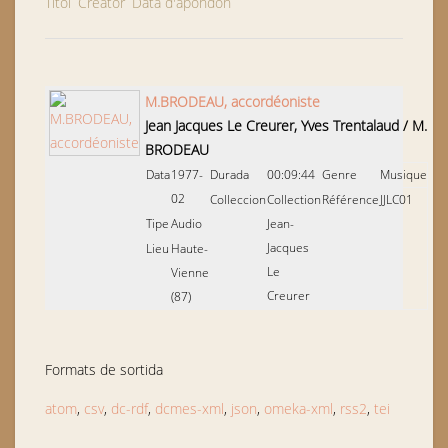
Títol
Creator
Data d'apondon
M.BRODEAU, accordéoniste
Jean Jacques Le Creurer, Yves Trentalaud
/
M.
BRODEAU
Data
1977-
Durada
00:09:44
Genre
Musique
02
Colleccion
Collection
Référence
JJLC01
Tipe
Audio
Jean-
Jacques
Lieu
Haute-
Le
Vienne
Creurer
(87)
Formats de sortida
atom
,
csv
,
dc-rdf
,
dcmes-xml
,
json
,
omeka-xml
,
rss2
,
tei