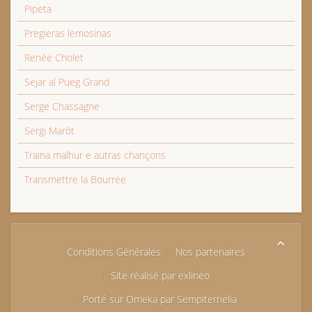
Pipeta
Pregieras lemosinas
Renée Cholet
Sejar al Pueg Grand
Serge Chassagne
Sergi Maròt
Traina malhur e autras chançons
Transmettre la Bourrée
Conditions Générales
Nos partenaires
Site réalisé par exlineo
Porté sur Omeka par Sempiternelia