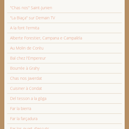
"Chas nos" Saint-Junien
"La Biaça" sur Demain TV
A la font l'ermita
Alberte Forestier, Campana e Campalèla
Au Molin de Corèu
Bal chez l'Empereur
Bourrée à Grahy
Chas nos Javerdat
Cuisiner à Condat
Del tesson a la gòga
Far la bierra
Far la farçadura
Far los quart-d'escuts