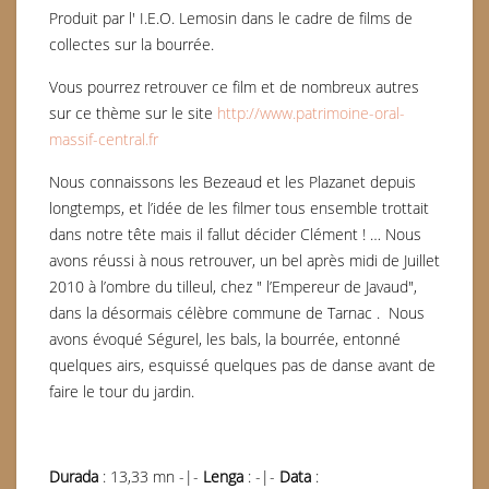
Produit par l' I.E.O. Lemosin dans le cadre de films de
collectes sur la bourrée.
Vous pourrez retrouver ce film et de nombreux autres
sur ce thème sur le site
http://www.patrimoine-oral-
massif-central.fr
Nous connaissons les Bezeaud et les Plazanet depuis
longtemps, et l’idée de les filmer tous ensemble trottait
dans notre tête mais il fallut décider Clément ! … Nous
avons réussi à nous retrouver, un bel après midi de Juillet
2010 à l’ombre du tilleul, chez " l’Empereur de Javaud",
dans la désormais célèbre commune de Tarnac . Nous
avons évoqué Ségurel, les bals, la bourrée, entonné
quelques airs, esquissé quelques pas de danse avant de
faire le tour du jardin.
Durada
: 13,33 mn -|-
Lenga
: -|-
Data
: