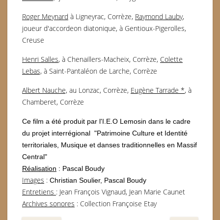
Roger Meynard
à Ligneyrac, Corrèze,
Raymond Lauby
,
joueur d'accordeon diatonique, à Gentioux-Pigerolles,
Creuse
Henri Salles
, à Chenaillers-Macheix, Corrèze,
Colette
Lebas,
à Saint-Pantaléon de Larche, Corrèze
Albert Nauche,
au Lonzac, Corrèze,
Eugène Tarrade *
, à
Chamberet, Corrèze
Ce film a été produit par l'I.E.O Lemosin dans le cadre
du projet interrégional "Patrimoine Culture et Identité
territoriales, Musique et danses traditionnelles en Massif
Central"
Réalisation
: Pascal Boudy
Images
:
Christian Soulier, Pascal Boudy
Entretiens
: Jean François Vignaud, Jean Marie Caunet
Archives sonores
: Collection Françoise Etay