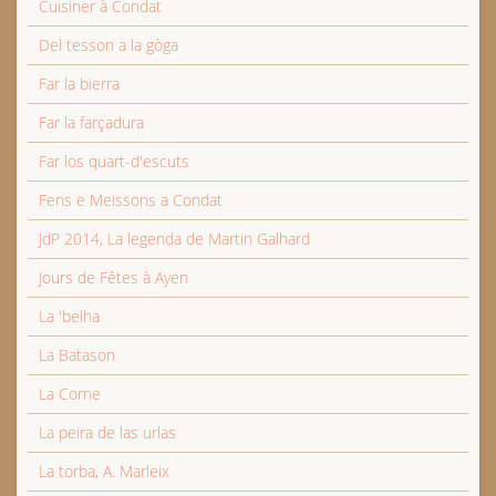
Cuisiner à Condat
Del tesson a la gòga
Far la bierra
Far la farçadura
Far los quart-d'escuts
Fens e Meissons a Condat
JdP 2014, La legenda de Martin Galhard
Jours de Fêtes à Ayen
La 'belha
La Batason
La Corne
La peira de las urlas
La torba, A. Marleix