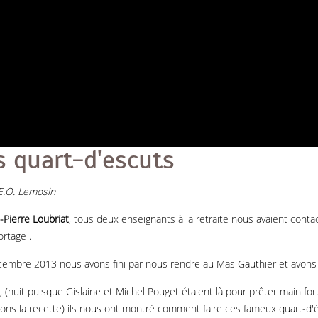
s quart-d'escuts
I.E.O. Lemosin
-Pierre Loubriat
, tous deux enseignants à la retraite nous avaient cont
ortage .
embre 2013 nous avons fini par nous rendre au Mas Gauthier et avons 
 (huit puisque Gislaine et Michel Pouget étaient là pour prêter main for
ions la recette) ils nous ont montré comment faire ces fameux quart-d'éc