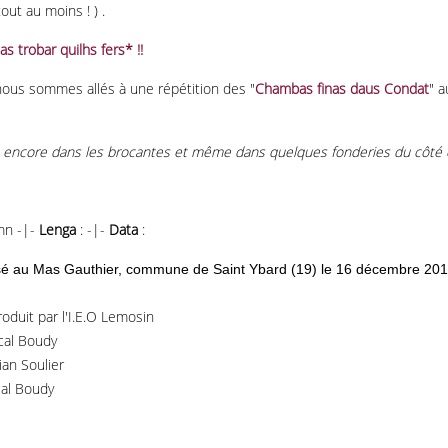
ut au moins ! ) .
as trobar quilhs fers* !!
ous sommes allés à une répétition des "
Chambas finas daus Condat
" a
ve encore dans les brocantes et même dans quelques fonderies du côté d
mn -|-
Lenga
: -|-
Data
:
isé au Mas Gauthier, commune de Saint Ybard (19) le 16 décembre 2013 
roduit par l'I.E.O Lemosin
al Boudy
ian Soulier
al Boudy