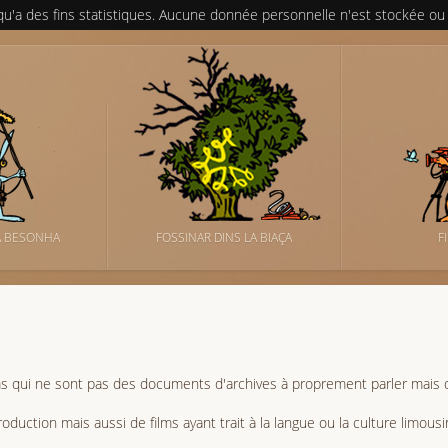
 qu'a des fins statistiques. Aucune donnée personnelle n'est stockée ou
A BESONHA
FOSSINAR DINS LA BIAÇA
F
ms qui ne sont pas des documents d'archives à proprement parler mais d
oduction mais aussi de films ayant trait à la langue ou la culture limousi