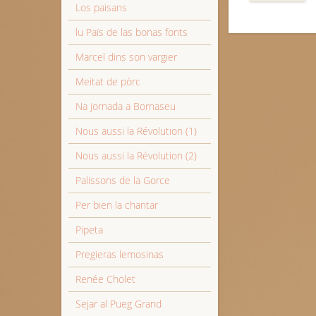
Los paisans
lu Païs de las bonas fonts
Marcel dins son vargier
Meitat de pòrc
Na jornada a Bornaseu
Nous aussi la Révolution (1)
Nous aussi la Révolution (2)
Palissons de la Gorce
Per bien la chantar
Pipeta
Pregieras lemosinas
Renée Cholet
Sejar al Pueg Grand