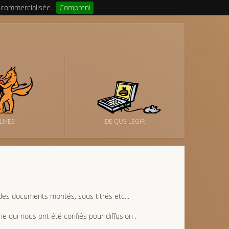
 commercialisée.
Compreni
ILMES
DE QUE LEGIR
es documents montés, sous titrés etc...
ne qui nous ont été confiés pour diffusion .