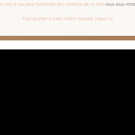
c'est le cas pour l'ensemble des contenus de ce site)
nous vous remer
Pour accéder à notre chaîne Youtube, cliquer ici
his resource