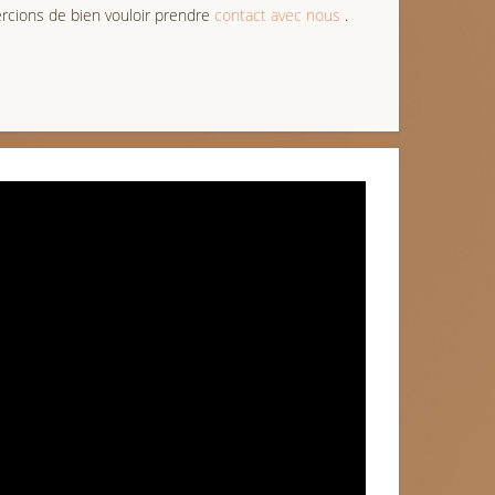
cions de bien vouloir prendre
contact avec nous
.