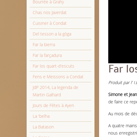
Bourrée à Grahy
Chas nos Javerdat
Cuisiner à Condat
Del tesson a la gòga
Far la bierra
Far la farçadura
Far lo
Far los quart-d'escuts
Fens e Meissons a Condat
Produit par l' 
JdP 2014, La legenda de
Simone et Jean
Martin Galhard
de faire ce rep
Jours de Fêtes à Ayen
Au mois de déc
La 'belha
A quatre mains,
La Batason
nous enregistr