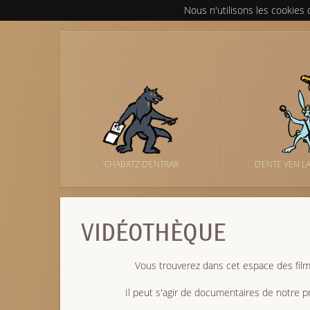
Nous n'utilisons les cookies
’CHABATZ D’ENTRAR
D’ENTE VEN L
VIDÉOTHÈQUE
Vous trouverez dans cet espace des fil
Il peut s'agir de documentaires de notre pr