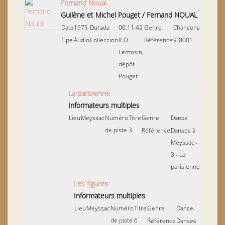
Fernand Noual
Guilène et Michel Pouget
/
Fernand NOUAL
Data
1975
Durada
00:11:42
Genre
Chansons
Tipe
Audio
Colleccion
IEO
Référence
9-0001
Lemosin,
dépôt
Pouget
La parisienne
Informateurs multiples
Lieu
Meyssac
Numéro
Titre
Genre
Danse
de piste
3
Référence
Danses à
Meyssac -
3 - La
parisienne
Les figures
Informateurs multiples
Lieu
Meyssac
Numéro
Titre
Genre
Danse
de piste
6
Référence
Danses