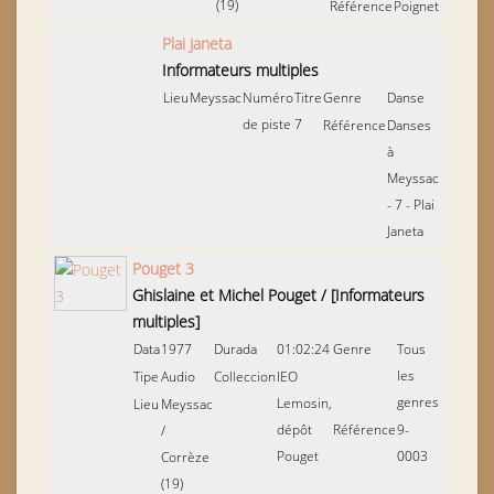
(19)
Référence
Poignet
Plai Janeta
Informateurs multiples
Lieu
Meyssac
Numéro
Titre
Genre
Danse
de piste
7
Référence
Danses
à
Meyssac
- 7 - Plai
Janeta
Pouget 3
Ghislaine et Michel Pouget
/
[Informateurs
multiples]
Data
1977
Durada
01:02:24
Genre
Tous
les
Tipe
Audio
Colleccion
IEO
genres
Lemosin,
Lieu
Meyssac
dépôt
Référence
9-
/
Pouget
0003
Corrèze
(19)