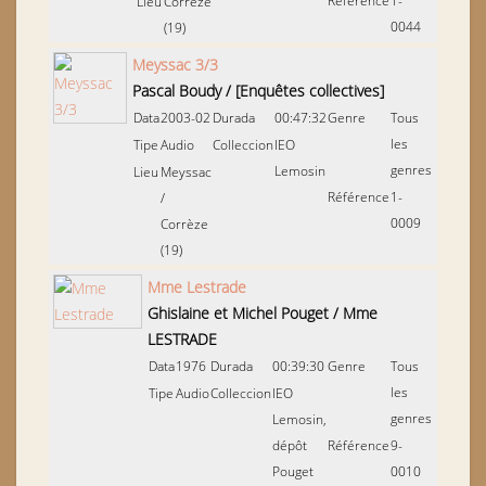
Référence
1-
Lieu
Corrèze
0044
(19)
Meyssac 3/3
Pascal Boudy
/
[Enquêtes collectives]
Data
2003-02
Durada
00:47:32
Genre
Tous
les
Tipe
Audio
Colleccion
IEO
genres
Lemosin
Lieu
Meyssac
Référence
1-
/
0009
Corrèze
(19)
Mme Lestrade
Ghislaine et Michel Pouget
/
Mme
LESTRADE
Data
1976
Durada
00:39:30
Genre
Tous
les
Tipe
Audio
Colleccion
IEO
genres
Lemosin,
dépôt
Référence
9-
Pouget
0010