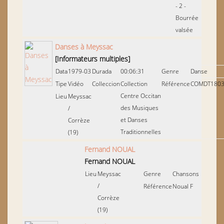
- 2 -
Bourrée
valsée
Danses à Meyssac
[Informateurs multiples]
Data
1979-03
Durada
00:06:31
Genre
Danse
Tipe
Vidéo
Colleccion
Collection
Référence
COMDT180
Centre Occitan
Lieu
Meyssac
des Musiques
/
et Danses
Corrèze
Traditionnelles
(19)
Fernand NOUAL
Fernand NOUAL
Lieu
Meyssac
Genre
Chansons
/
Référence
Noual F
Corrèze
(19)