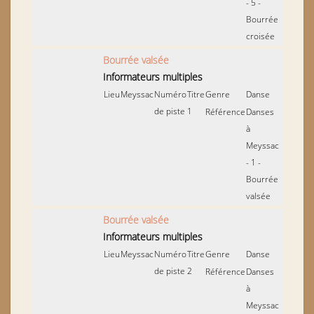
- 5 -
Bourrée
croisée
Bourrée valsée
Informateurs multiples
Lieu
Meyssac
Numéro
Titre
Genre
Danse
de piste
1
Référence
Danses
à
Meyssac
- 1 -
Bourrée
valsée
Bourrée valsée
Informateurs multiples
Lieu
Meyssac
Numéro
Titre
Genre
Danse
de piste
2
Référence
Danses
à
Meyssac