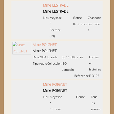
Mme LESTRADE
Mme LESTRADE
Lieu
Meyssac
Genre
Chansons
/
Référence
Lestrade
Corrèze
1
(19)
Mme POIGNET
Mme POIGNET
Data
2004
Durada
00:11:50
Genre
Contes
et
Tipe
Audio
Colleccion
IEO
histoires
Lemosin
Référence
IEO102
Mme POIGNET
Mme POIGNET
Lieu
Meyssac
Genre
Tous
/
les
Corrèze
genres