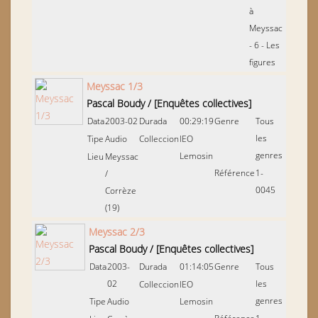
à
Meyssac
- 6 - Les
figures
Meyssac 1/3
Pascal Boudy
/
[Enquêtes collectives]
Data
2003-02
Durada
00:29:19
Genre
Tous
les
Tipe
Audio
Colleccion
IEO
genres
Lemosin
Lieu
Meyssac
Référence
1-
/
0045
Corrèze
(19)
Meyssac 2/3
Pascal Boudy
/
[Enquêtes collectives]
Data
2003-
Durada
01:14:05
Genre
Tous
02
les
Colleccion
IEO
genres
Tipe
Audio
Lemosin