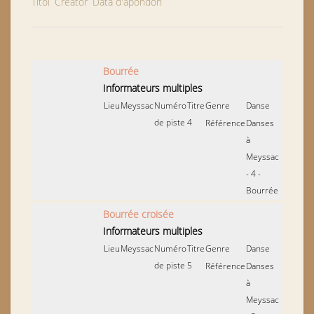
Títol
Creator
Data d'apondon
Bourrée
Informateurs multiples
Lieu
Meyssac
Numéro
Titre
Genre
Danse
de piste
4
Référence
Danses
à
Meyssac
- 4 -
Bourrée
Bourrée croisée
Informateurs multiples
Lieu
Meyssac
Numéro
Titre
Genre
Danse
de piste
5
Référence
Danses
à
Meyssac