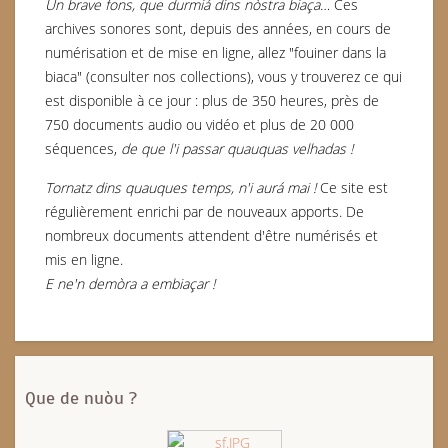
Un brave fons, que durmiá dins nòstra biaça…
Ces
archives sonores sont, depuis des années, en cours de
numérisation et de mise en ligne, allez "fouiner dans la
biaca" (consulter nos collections), vous y trouverez ce qui
est disponible à ce jour : plus de 350 heures, près de
750 documents audio ou vidéo et plus de 20 000
séquences,
de que l'i passar quauquas velhadas !
Tornatz dins quauques temps, n'i aurá mai !
Ce site est
régulièrement enrichi par de nouveaux apports. De
nombreux documents attendent d'être numérisés et
mis en ligne.
E ne'n demòra a embiaçar !
Que de nuòu ?