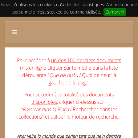
Nous n'utilisons les cookies qu'a des fins statistiques. Aucune donnée
personnelle n'est stockée ou commercialisée.
Compreni
Pour accéder à
un des 100 derniers documents
mis en ligne cliquer sur le média dans la liste
déroulante "
Que de nuòu
/ Quoi de neuf" à
gauche de la page.
Pour accéder à
la totalité des documents
disponibles
, cliquer ci-dessus sur :
"Fossinar dins la Biaça
/ Rechercher dans les
collections" et utiliser le moteur de recherche.
Anar
veire lo monde que parlen tant que ne'n demòra,