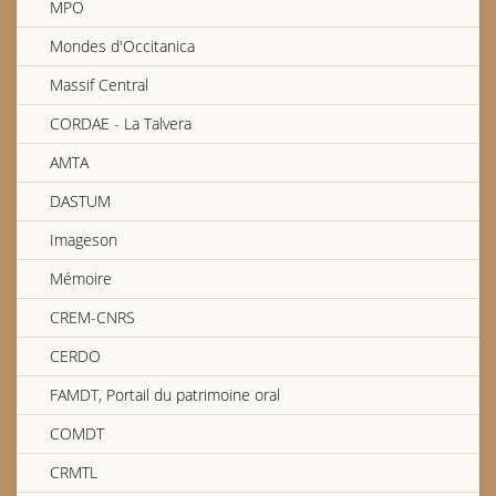
MPO
Mondes d'Occitanica
Pierre Guionnaux, accordéoniste de Chateau-Chervix
Massif Central
Edgard Bouchet, accordéoniste briviste
CORDAE - La Talvera
AMTA
CFM : Émissions du 18 et 25 mai 1985
DASTUM
Imageson
Albert Valade, conteur d’Oradour-sur-Glane
Mémoire
CREM-CNRS
Bal à Saint-Sulpice-les-Bois
Françoise Étay
CERDO
FAMDT, Portail du patrimoine oral
COMDT
CFM : Émissions du 16 et 23 février 1985
CRMTL