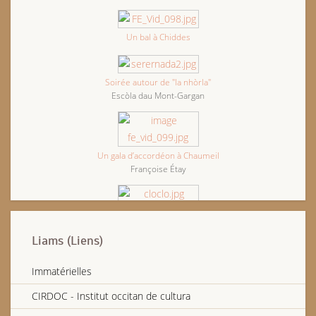
Un bal à Chiddes
Soirée autour de "la nhòrla"
Escòla dau Mont-Gargan
Un gala d’accordéon à Chaumeil
Françoise Étay
Dernier bal de Clody Musette
Liams (Liens)
Gaston Rivière, vielleux bourbonnais
Immatérielles
CIRDOC - Institut occitan de cultura
Marcel Lavaugautier, accordéoniste de Naillat