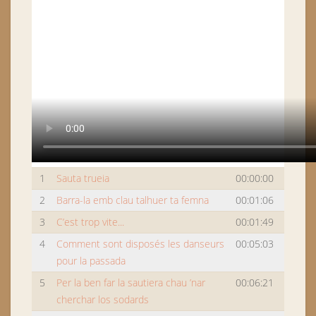
1
Sauta trueia
00:00:00
2
Barra-la emb clau talhuer ta femna
00:01:06
3
C’est trop vite...
00:01:49
4
Comment sont disposés les danseurs
00:05:03
pour la passada
5
Per la ben far la sautiera chau ’nar
00:06:21
cherchar los sodards