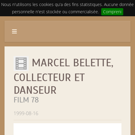
Nous n'utilisons les cookies qu'a des fins statistiques. Aucune donnée
personnelle n'est stockée ou commercialisée.
Compreni
MARCEL BELETTE,
COLLECTEUR ET
DANSEUR
FILM 78
1999-08-16