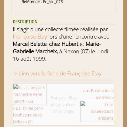
Référence :
Fe_Vid_078
DESCRIPTION
Il s'agit d'une collecte filmée réalisée par
Françoise Étay
lors d'une rencontre avec
Marcel Belette
,
chez Hubert
et
Marie-
Gabrielle Marcheix,
à Nexon (87) le lundi
16 août 1999.
-> Lien vers la fiche de Françoise Etay
Lous Bouéradours
arédiens »
Françoise Étay
image animée
« Bal animé par «
Chronologie
l’orchestre René
Delort » (2)