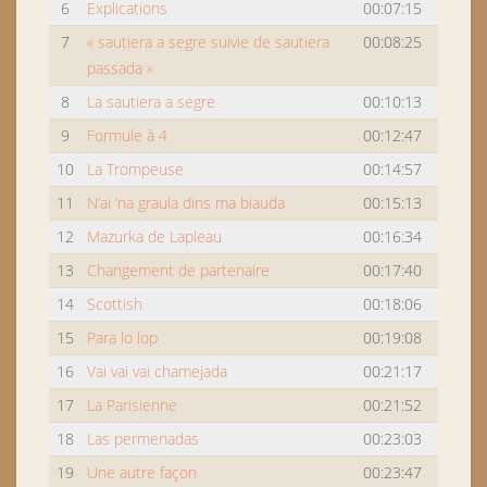
6
Explications
00:07:15
7
« sautiera a segre suivie de sautiera
00:08:25
passada »
8
La sautiera a segre
00:10:13
9
Formule à 4
00:12:47
10
La Trompeuse
00:14:57
11
N’ai ’na graula dins ma biauda
00:15:13
12
Mazurka de Lapleau
00:16:34
13
Changement de partenaire
00:17:40
14
Scottish
00:18:06
15
Para lo lop
00:19:08
16
Vai vai vai chamejada
00:21:17
17
La Parisienne
00:21:52
18
Las permenadas
00:23:03
19
Une autre façon
00:23:47