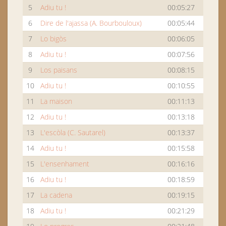
5
Adiu tu !
00:05:27
6
Dire de l'ajassa (A. Bourbouloux)
00:05:44
7
Lo bigòs
00:06:05
8
Adiu tu !
00:07:56
9
Los paisans
00:08:15
10
Adiu tu !
00:10:55
11
La maison
00:11:13
12
Adiu tu !
00:13:18
13
L'escòla (C. Sautarel)
00:13:37
14
Adiu tu !
00:15:58
15
L'ensenhament
00:16:16
16
Adiu tu !
00:18:59
17
La cadena
00:19:15
18
Adiu tu !
00:21:29