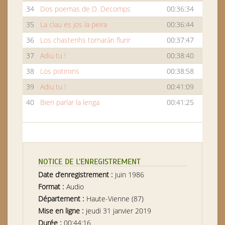
34
Dos poemas de D. Decomps
00:36:34
35
La clau es jos la peira
00:36:44
36
Los chastenhs tornarán flurir
00:37:47
37
Adiu tu !
00:38:40
38
Los potirons
00:38:58
39
Adiu tu !
00:41:09
40
Bien parlar la lenga
00:41:25
NOTICE DE L’ENREGISTREMENT
Date d’enregistrement :
juin 1986
Format :
Audio
Département :
Haute-Vienne (87)
Mise en ligne :
jeudi 31 janvier 2019
Durée :
00:44:16