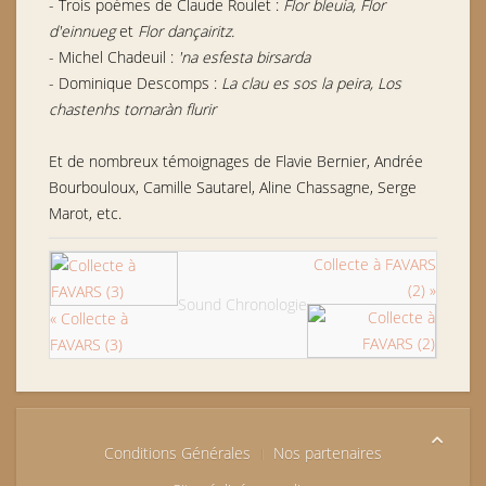
- Trois poèmes de Claude Roulet :
Flor bleuia, Flor
d'einnueg
et
Flor dançairitz.
- Michel Chadeuil :
'na esfesta birsarda
- Dominique Descomps :
La clau es sos la peira, Los
chastenhs tornaràn flurir
Et de nombreux témoignages de Flavie Bernier, Andrée
Bourbouloux, Camille Sautarel, Aline Chassagne, Serge
Marot, etc.
Collecte à FAVARS
(2) »
Sound Chronologie
« Collecte à
FAVARS (3)
Conditions Générales
Nos partenaires