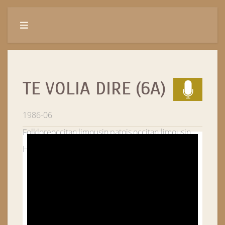
TE VOLIA DIRE (6A)
1986-06
Folklore
occitan,limousin,patois,occitan limousin
Haute-Vienne (87)