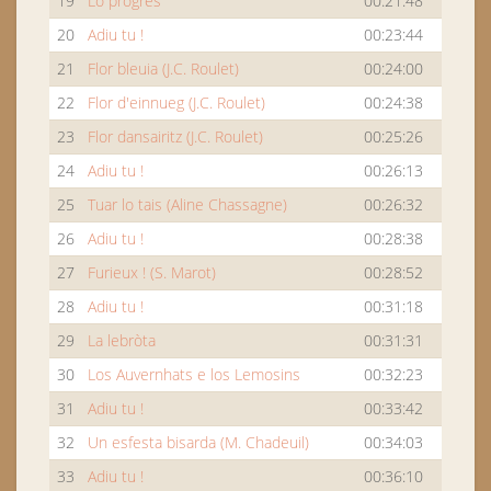
19
Lo progres
00:21:48
20
Adiu tu !
00:23:44
21
Flor bleuia (J.C. Roulet)
00:24:00
22
Flor d'einnueg (J.C. Roulet)
00:24:38
23
Flor dansairitz (J.C. Roulet)
00:25:26
24
Adiu tu !
00:26:13
25
Tuar lo tais (Aline Chassagne)
00:26:32
26
Adiu tu !
00:28:38
27
Furieux ! (S. Marot)
00:28:52
28
Adiu tu !
00:31:18
29
La lebròta
00:31:31
30
Los Auvernhats e los Lemosins
00:32:23
31
Adiu tu !
00:33:42
32
Un esfesta bisarda (M. Chadeuil)
00:34:03
33
Adiu tu !
00:36:10