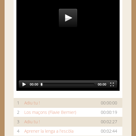
00:00
00:00
1
Adiu tu !
00:00:00
2
Los maçons (Flavie Bernier)
00:00:19
3
Adiu tu !
00:02:27
4
Aprener la lenga a l'escòla
00:02:44