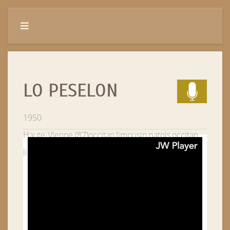
LO PESELON
1950
Haute-Vienne (87)
occitan,limousin,patois,occitan
limousin
Saint Paul