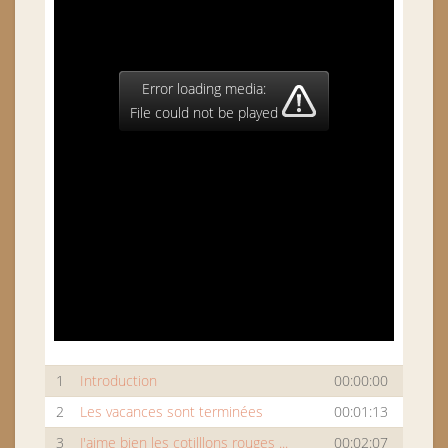
Error loading media:
File could not be played
1
Introduction
00:00:00
2
Les vacances sont terminées
00:01:13
3
J'aime bien les cotilllons rouges ...
00:02:07