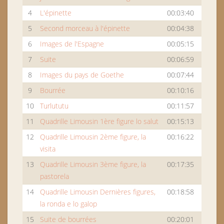
4
L'épinette
00:03:40
5
Second morceau à l'épinette
00:04:38
6
Images de l'Espagne
00:05:15
7
Suite
00:06:59
8
Images du pays de Goethe
00:07:44
9
Bourrée
00:10:16
10
Turlututu
00:11:57
11
Quadrille Limousin 1ère figure lo salut
00:15:13
12
Quadrille Limousin 2ème figure, la
00:16:22
visita
13
Quadrille Limousin 3ème figure, la
00:17:35
pastorela
14
Quadrille Limousin Dernières figures,
00:18:58
la ronda e lo galop
15
Suite de bourrées
00:20:01