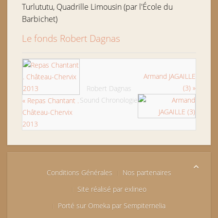
Turlututu, Quadrille Limousin (par l'École du
Barbichet)
Le fonds Robert Dagnas
Armand JAGAILLE
(3) »
Robert Dagnas
Sound Chronologie
« Repas Chantant .
Château-Chervix
2013
Conditions Générales
Nos partenaires
Site réalisé par exlineo
Porté sur Omeka par Sempiternelia