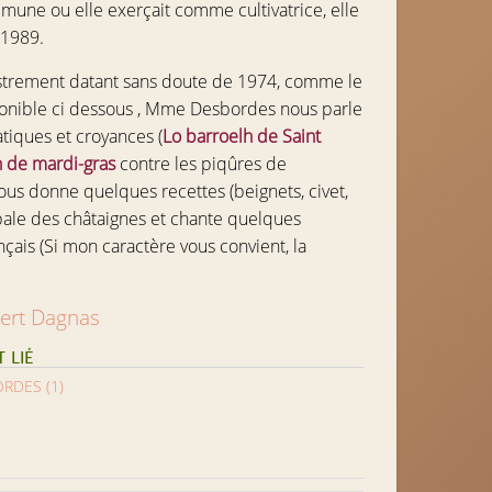
mmune ou elle exerçait comme cultivatrice, elle
 1989.
strement datant sans doute de 1974, comme le
onible ci dessous , Mme Desbordes nous parle
tiques et croyances (
Lo barroelh de Saint
n de mardi-gras
contre les piqûres de
ous donne quelques recettes (beignets, civet,
 pale des châtaignes et chante quelques
çais (Si mon caractère vous convient, la
ert Dagnas
 LIÉ
RDES (1)