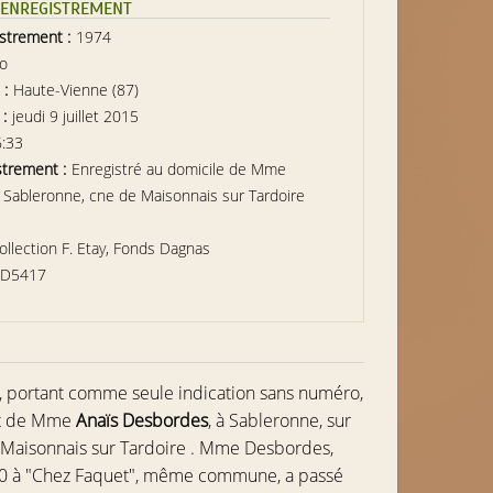
L’ENREGISTREMENT
istrement :
1974
io
 :
Haute-Vienne (87)
 :
jeudi 9 juillet 2015
6:33
strement :
Enregistré au domicile de Mme
 Sableronne, cne de Maisonnais sur Tardoire
ollection F. Etay, Fonds Dagnas
RD5417
, portant comme seule indication sans numéro,
nt de Mme
Anaïs Desbordes
, à Sableronne, sur
aisonnais sur Tardoire .
Mme Desbordes,
00 à "Chez Faquet", même commune, a passé