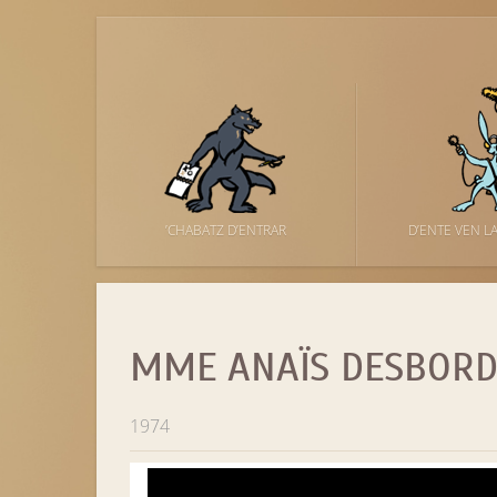
’CHABATZ D’ENTRAR
D’ENTE VEN L
MME ANAÏS DESBORDE
1974