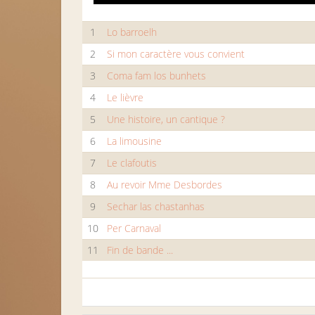
1
Lo barroelh
2
Si mon caractère vous convient
3
Coma fam los bunhets
4
Le lièvre
5
Une histoire, un cantique ?
6
La limousine
7
Le clafoutis
8
Au revoir Mme Desbordes
9
Sechar las chastanhas
10
Per Carnaval
11
Fin de bande ...