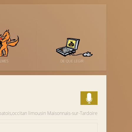
ILMES
DE QUE LEGIR
patois,occitan limousin
Maisonnais-sur-Tardoire