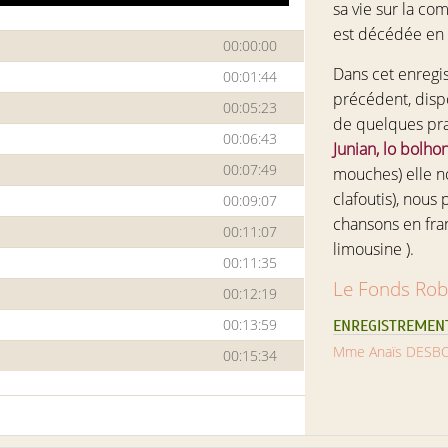
sa vie sur la co
est décédée en
00:00:00
Dans cet enregi
00:01:44
précédent, disp
00:05:23
de quelques pra
00:06:43
Junian, lo bolho
00:07:49
mouches) elle n
clafoutis), nous
00:09:07
chansons en fran
00:11:07
limousine ).
00:11:35
Le Fonds Rob
00:12:19
00:13:59
ENREGISTREMENT
Mme Anaïs DESBO
00:15:34