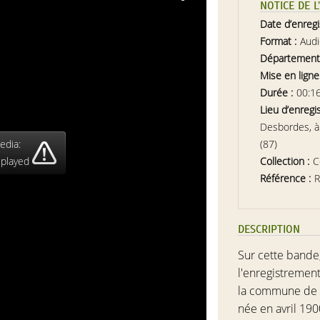
NOTICE DE 
Date d’enreg
Format :
Aud
Département
Mise en ligne
Durée :
00:1
Lieu d’enregi
Desbordes, à
edia:
(87)
 played
Collection :
C
Référence :
DESCRIPTION
Sur cette bande
l'enregistreme
la commune de M
née en avril 19