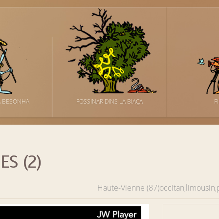
A BESONHA
FOSSINAR DINS LA BIAÇA
F
S (2)
Haute-Vienne (87)
occitan,limousin,