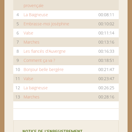
provençale
4
La Baigneuse
00:08:11
5
Embrasse-moi Joséphine
00:10:02
6
Valse
00:11:14
7
Marches
00:13:16
8
Les fiancés d'Auvergne
00:16:33
9
Comment ça va ?
00:18:51
10
Bonjour belle bergère
00:21:47
11
Valse
00:23:47
12
La baigneuse
00:26:25
13
Marches
00:28:16
NOTICE DE L’ENREGISTREMENT