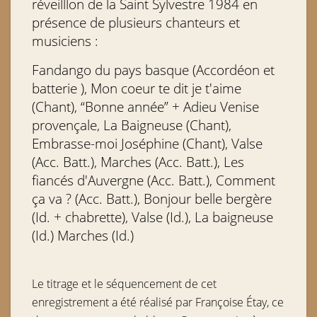
réveilllon de la Saint Sylvestre 1984 en
présence de plusieurs chanteurs et
musiciens :
Fandango du pays basque (Accordéon et
batterie ), Mon coeur te dit je t'aime
(Chant), “Bonne année” + Adieu Venise
provençale, La Baigneuse (Chant),
Embrasse-moi Joséphine (Chant), Valse
(Acc. Batt.), Marches
(Acc. Batt.)
, Les
fiancés d'Auvergne
(Acc. Batt.)
, Comment
ça va ?
(Acc. Batt.)
, Bonjour belle bergère
(Id. + chabrette), Valse (Id.), La baigneuse
(Id.) Marches (Id.)
Le titrage et le séquencement de cet
enregistrement a été réalisé par Françoise
Étay, ce