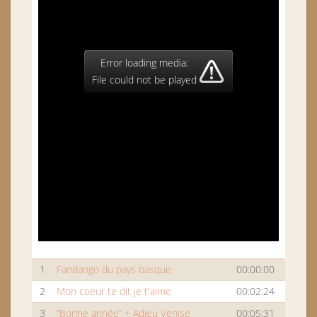
Error loading media:
File could not be played
1
Fandango du pays basque
00:00:00
2
Mon coeur te dit je t'aime
00:02:24
3
“Bonne année” + Adieu Venise
00:05:31