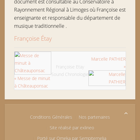
document est consultable au Conservatoire à
Rayonnement Régional à Limoges où Françoise est
enseignante et
responsable du département de
musique traditionnelle .
Françoise Étay
Marcelle PATHIER
»
Françoise Etay
Sound Chronologie
« Messe de minuit
à Châteauponsac
Conditions Générales
Nos partenaires
Site réalisé par exlineo
Porté sur Omeka par Sempiternelia