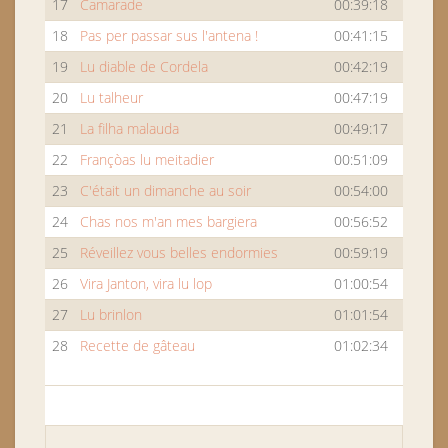
17
Camarade
00:39:18
18
Pas per passar sus l'antena !
00:41:15
19
Lu diable de Cordela
00:42:19
20
Lu talheur
00:47:19
21
La filha malauda
00:49:17
22
Françòas lu meitadier
00:51:09
23
C'était un dimanche au soir
00:54:00
24
Chas nos m'an mes bargiera
00:56:52
25
Réveillez vous belles endormies
00:59:19
26
Vira Janton, vira lu lop
01:00:54
27
Lu brinlon
01:01:54
28
Recette de gâteau
01:02:34