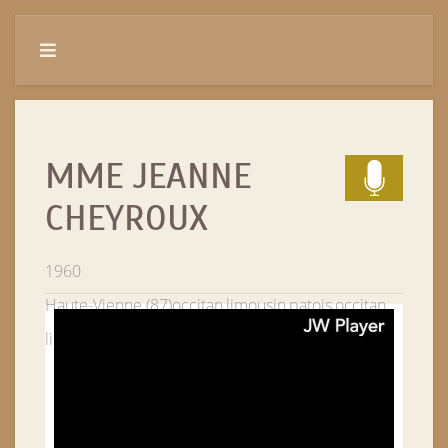
MME JEANNE
CHEYROUX
1960
Haute-Vienne (87)
occitan,limousin,patois,occitan
limousin
Vayres