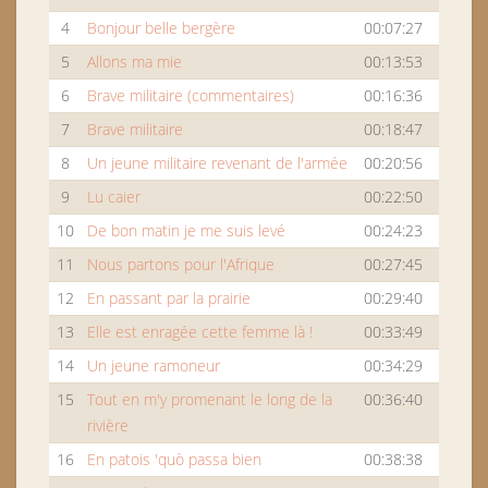
4
Bonjour belle bergère
00:07:27
5
Allons ma mie
00:13:53
6
Brave militaire (commentaires)
00:16:36
7
Brave militaire
00:18:47
8
Un jeune militaire revenant de l'armée
00:20:56
9
Lu caier
00:22:50
10
De bon matin je me suis levé
00:24:23
11
Nous partons pour l'Afrique
00:27:45
12
En passant par la prairie
00:29:40
13
Elle est enragée cette femme là !
00:33:49
14
Un jeune ramoneur
00:34:29
15
Tout en m'y promenant le long de la
00:36:40
rivière
16
En patois 'quò passa bien
00:38:38