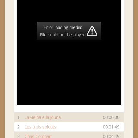
Error loading media:
File could not be played
1
La vielha e la jòuna
00:00:00
2
Les trois soldats
00:01:49
3
Chas Combart
00:04:49