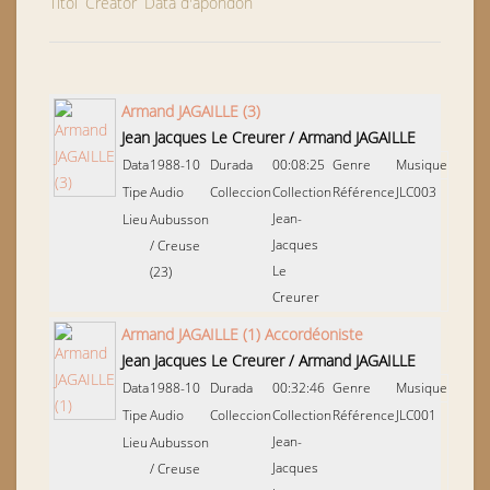
Títol
Creator
Data d'apondon
Armand JAGAILLE (3)
Jean Jacques Le Creurer
/
Armand JAGAILLE
Data
1988-10
Durada
00:08:25
Genre
Musique
Tipe
Audio
Colleccion
Collection
Référence
JLC003
Jean-
Lieu
Aubusson
Jacques
/
Creuse
Le
(23)
Creurer
Armand JAGAILLE (1) Accordéoniste
Jean Jacques Le Creurer
/
Armand JAGAILLE
Data
1988-10
Durada
00:32:46
Genre
Musique
Tipe
Audio
Colleccion
Collection
Référence
JLC001
Jean-
Lieu
Aubusson
Jacques
/
Creuse